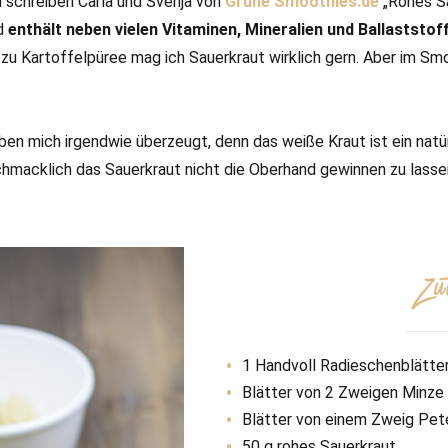
l schreiben Carla und Svenja von
Grüne Smoothies.de
„Rohes Sa
d
enthält neben vielen Vitaminen, Mineralien und Ballaststof
d zu Kartoffelpüree mag ich Sauerkraut wirklich gern. Aber im Smo
ben mich irgendwie überzeugt, denn das weiße Kraut ist ein natü
chmacklich das Sauerkraut nicht die Oberhand gewinnen zu lasse
Zu
1 Handvoll Radieschenblätter 
Blätter von 2 Zweigen Minze
Blätter von einem Zweig Pete
50 g rohes Sauerkraut