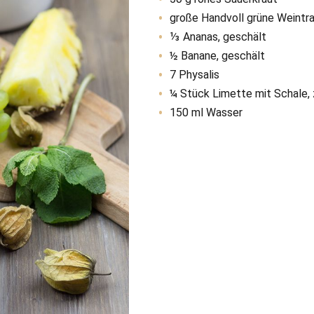
große Handvoll grüne Weintr
⅓ Ananas, geschält
½ Banane, geschält
7 Physalis
¼ Stück Limette mit Schale, 
150 ml Wasser