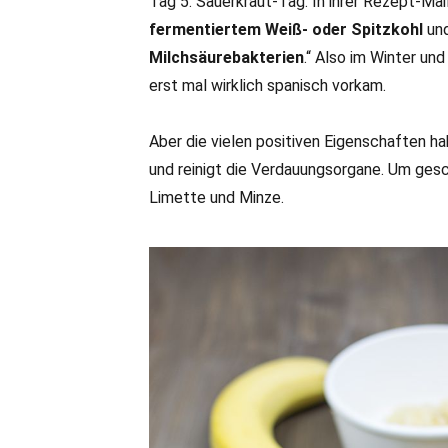
Tag 5. Sauerkraut-Tag. In ihrer Rezept-Mai
fermentiertem Weiß- oder Spitzkohl
un
Milchsäurebakterien
.“ Also im Winter un
erst mal wirklich spanisch vorkam.
Aber die vielen positiven Eigenschaften ha
und reinigt die Verdauungsorgane. Um ges
Limette und Minze.