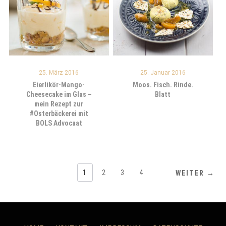
25. März 2016
25. Januar 2016
Eierlikör-Mango-
Moos. Fisch. Rinde.
Cheesecake im Glas –
Blatt
mein Rezept zur
#Osterbäckerei mit
BOLS Advocaat
1
2
3
4
WEITER →