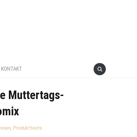
KONTAKT
ie Muttertags-
omix
ionen
,
Produkttests