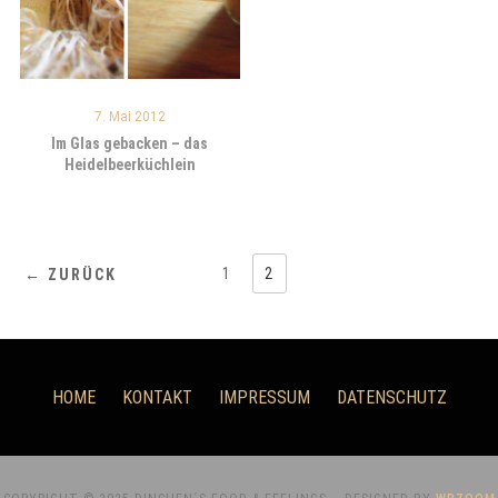
7. Mai 2012
Im Glas gebacken – das
Heidelbeerküchlein
1
2
← ZURÜCK
HOME
KONTAKT
IMPRESSUM
DATENSCHUTZ