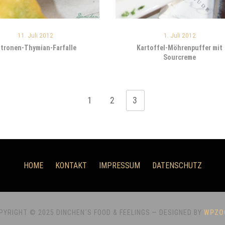
11. Juli 2012
1. Juli 2012
itronen-Thymian-Farfalle
Kartoffel-Möhrenpuffer mit
Sourcreme
1
2
3
HOME
KONTAKT
IMPRESSUM
DATENSCHUTZ
PYRIGHT © 2025 DINCHEN´S FOOD & FEELINGS
— DESIGNED BY
WPZO