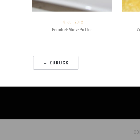
13. Juli 2012
Fenchel-Minz-Puffer
Z
← ZURÜCK
CO